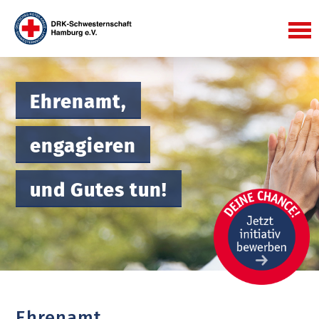
Ehrenamt,
engagieren
und Gutes tun!
Ehrenamt